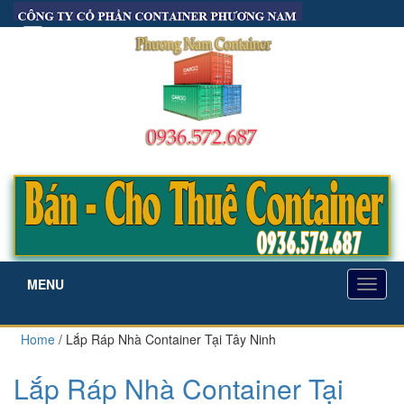
the.lh1005@gmail.com
|
0936 572 687
MENU
TOGG
Home
/
Lắp Ráp Nhà Container Tại Tây Ninh
NAVI
Lắp Ráp Nhà Container Tại