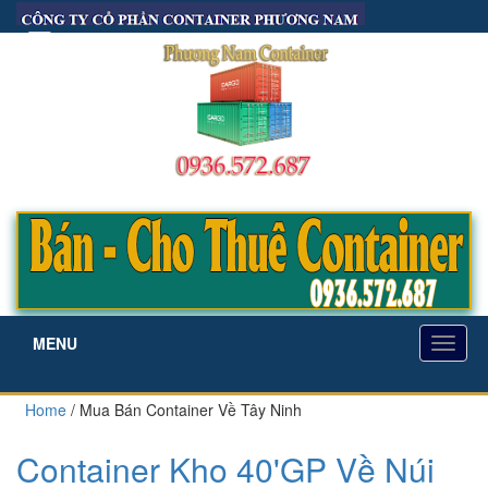
the.lh1005@gmail.com
|
0936 572 687
MENU
TOGG
Home
/
Mua Bán Container Về Tây Ninh
NAVI
Container Kho 40'GP Về Núi