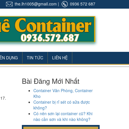
the.lh1005@gmail.com
|
0936 572 687
ÊN DỤNG
TIN TỨC
LIÊN HỆ
Bài Đăng Mới Nhất
Container Văn Phòng, Container
Kho
017.
Container bị rỉ sét có sửa được
không?
Có nên sơn lại container cũ? Khi
nào cần sơn và khi nào không?