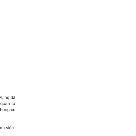
M, họ đã
 quan từ
phòng có
àm việc.