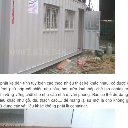
 phải kể đến tính tùy biến cao theo nhiều thiết kế khác nhau, có được 
 feet phù hợp với nhiều nhu cầu, hơn nữa loại thép chế tạo container
ền vững vững chãi cho nhu cầu nhà ở, văn phòng. Bạn có thể dễ dàng
liệu khác như gỗ, đá, thạch cao,... để mang lại sự mới lạ cho không g
 dụng các vật liệu khác không phải là container.