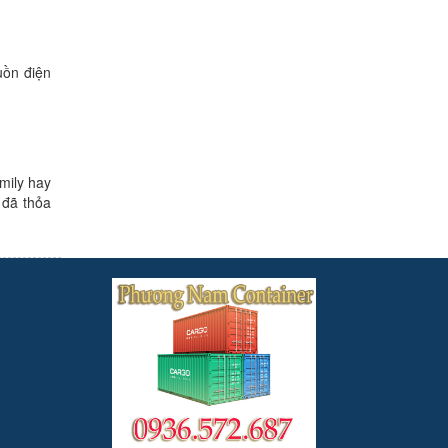
uồn điện
mily hay
 đã thỏa