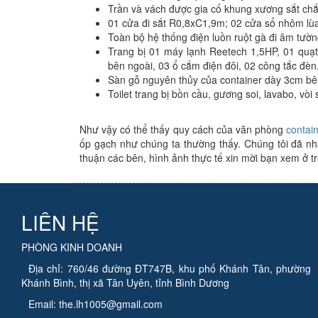
Trần và vách được gia cố khung xương sắt ch
01 cửa đi sắt R0,8xC1,9m; 02 cửa sổ nhôm lù
Toàn bộ hệ thống điện luồn ruột gà đi âm tườn
Trang bị 01 máy lạnh Reetech 1,5HP, 01 quạ
bên ngoài, 03 ổ cắm điện đôi, 02 công tắc đèn
Sàn gỗ nguyên thủy của container dày 3cm bên
Toilet trang bị bồn cầu, gương soi, lavabo, vòi
Như vậy có thể thấy quy cách của văn phòng
contain
ốp gạch như chúng ta thường thấy. Chúng tôi đã nha
thuận các bên, hình ảnh thực tế xin mời bạn xem ở tr
LIÊN HỆ
PHÒNG KINH DOANH
Địa chỉ: 760/46 đường ĐT747B, khu phố Khánh Tân, phường
Khánh Bình, thị xã Tân Uyên, tỉnh Bình Dương
Email: the.lh1005@gmail.com