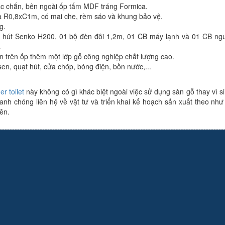
ắc chắn, bên ngoài ốp tấm MDF tráng Formica.
a R0,8xC1m, có mai che, rèm sáo và khung bảo vệ.
g.
t hút Senko H200, 01 bộ đèn đôi 1,2m, 01 CB máy lạnh và 01 CB ng
.
 trên ốp thêm một lớp gỗ công nghiệp chất lượng cao.
 sen, quạt hút, cửa chớp, bóng điện, bồn nước,...
er toilet
này không có gì khác biệt ngoài việc sử dụng sàn gỗ thay vì si
nh chóng liên hệ về vật tư và triển khai kế hoạch sản xuất theo như
ên.