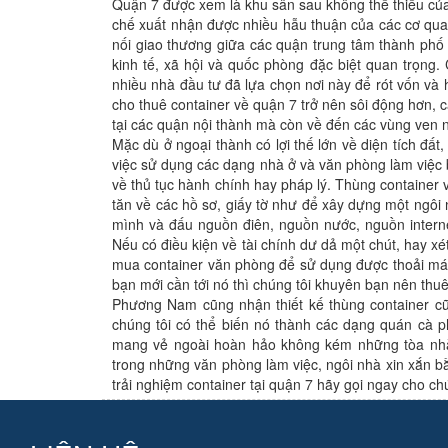
Quận 7 được xem là khu sân sau không thể thiếu của
chế xuất nhận được nhiều hẫu thuận của các cơ qua
nối giao thương giữa các quận trung tâm thành phố v
kinh tế, xã hội và quốc phòng đặc biệt quan trọng. 
nhiều nhà đầu tư đã lựa chọn nơi này để rót vốn và 
cho thuê container về quận 7 trở nên sôi động hơn,
tại các quận nội thành mà còn về đến các vùng ven 
Mặc dù ở ngoại thành có lợi thế lớn về diện tích đấ
việc sử dụng các dạng nhà ở và văn phòng làm việc b
về thủ tục hành chính hay pháp lý. Thùng container 
tăn về các hồ sơ, giấy tờ như để xây dựng một ngôi 
mình và đấu nguồn điên, nguồn nước, nguồn internet
Nếu có điều kiện về tài chính dư dả một chút, hay x
mua container văn phòng để sử dụng được thoải mái
bạn mới cần tới nó thì chúng tôi khuyên bạn nên thuê
Phương Nam cũng nhận thiết kế thùng container cũ
chúng tôi có thể biến nó thành các dạng quán cà p
mang vẻ ngoài hoàn hảo không kém những tòa nhà 
trong những văn phòng làm việc, ngôi nhà xin xắn 
trải nghiệm container tại quận 7 hãy gọi ngay cho ch