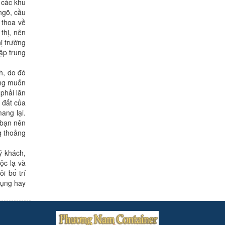
 các khu
ngõ, cầu
 thoa về
thị, nên
ị trường
ập trung
h, do đó
ong muốn
phải lăn
 đất của
ang lại.
 bạn nên
g thoảng
ý khách,
ộc lạ và
i bố trí
dụng hay