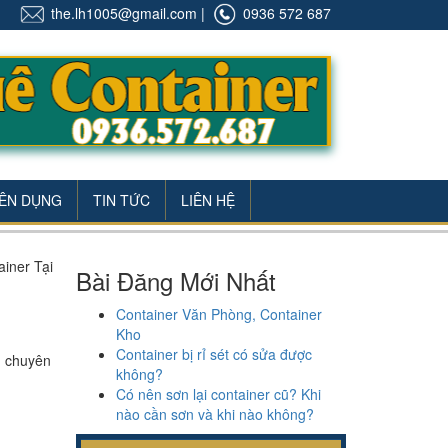
the.lh1005@gmail.com
|
0936 572 687
ÊN DỤNG
TIN TỨC
LIÊN HỆ
iner Tại
Bài Đăng Mới Nhất
Container Văn Phòng, Container
Kho
Container bị rỉ sét có sửa được
à chuyên
không?
Có nên sơn lại container cũ? Khi
nào cần sơn và khi nào không?