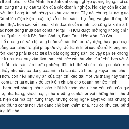
 thành phố Hồ Chí Minh, là mảnh đất công nghiệp quang trọng, nơi có
n, cũng như sự đầu tư lớn của các doanh nghiệp. Nơi đây còn là cửa 
ới tỉnh Long An nói riêng và khu vực miền Tây nói chung, là nơi giao
Có nhiều điện kiện thuận lợi về chính sách, hạ tầng và giao thông đô 
hiện thực hóa các kế hoạch kinh doanh của mình. Đó cũng là khi mà th
 các hoạt động mua bán container tại TPHCM được mở rộng không chỉ t
như Quận 7, Nhà Bè, Bình Chánh, Bình Tân, Hóc Môn, Củ Chi,...
t, thế nhưng nó vẫn bị ràng buộc về các thủ tục xây dựng hay quy hoạc
ằng container là giải pháp ưu việt để tránh khỏi các rắc rối không m
vốn không phải là các tài sản bất động động sản, do vậy bạn sẽ không 
nhà như xưa nay vẫn làm, bạn chỉ việc cẩu hạ vào ví trí phù hợp với lô
 rồi thỏa sức tận hưởng những tiện ích thú vị của thùng container m
ét thấy nhu cầu sử dụng của mình là lâu dài và thương xuyên một chút,
 hơn, còn nếu như dự án của bạn chỉ kéo dài một vài tháng hay thirn
 container tại quận 7 để tiết kiệm chi phí cho doanh nghiệp mình.
, hoán cải chúng thành các thiết kế khác nhau theo yêu cầu của qu
hê, nhà hàng, khách sạn, nhà ở bằng container với những hình thù đ
hiện đại mà bạn từng thấy. Những công nghệ tuyệt vời mà chúng tô
bằng thùng container vẫn đang chờ bạn khám phá, nếu có nhu cầu sử 
úng tôi nhé!