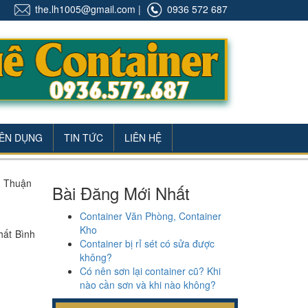
the.lh1005@gmail.com
|
0936 572 687
ÊN DỤNG
TIN TỨC
LIÊN HỆ
h Thuận
Bài Đăng Mới Nhất
Container Văn Phòng, Container
Kho
nhất Bình
Container bị rỉ sét có sửa được
không?
Có nên sơn lại container cũ? Khi
nào cần sơn và khi nào không?