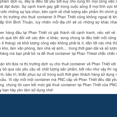
phẩm dịch vụ, đây là điều tất yếu bởi suy cho cùng thì mọi công việc 
sẽ đạt được. Sự cạnh tranh gay gắt trong cuộc sống ở mọi lĩnh vực k
trước những sự lựa chọn, bên cạnh về chất lượng sản phẩm thì chính g
n thị trường cho thuê container ở Phan Thiết cũng không ngoại lệ kh
ắp tỉnh Bình Thuận, tuy nhiên mỗi địa chỉ sẽ có những sự khác nha
er hàng đầu tại Phan Thiết có giá thành rất cạnh tranh, nếu xét về 
h quá lớn đối với các đơn vị khác, song chúng ta đều biết mỗi công t
 6 tháng) và khối lượng công việc không phải là ít, dẫn tới các nhà th
 kho, làm văn phòng, làm nhà vệ sinh,... trong thời gian dài và số lượ
 tháng mà bạn phải bỏ ra để thuê container tại Phan Thiest chắc chắn s
 khi đưa ra thị trường dịch vụ cho thuê container về Phan Thiết với
hay bỏ qua các yêu cầu về chất lượng sản phẩm, bởi nếu như vậy thì ngư
ành, bảo trì, khắc phục sự cố trong suốt thời gian khách hàng sử dụng
ầu. Vì vậy mỗi một container mà PNC cấp về Phan Thiết đều đặt yếu
rọng, chúng tôi cam kết mức giá thuê container tại Phan Thiết của PNC
ậy bạn hãy yên tâm sử dụng nhé!