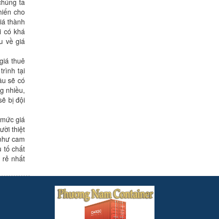
chúng ta
hiến cho
iá thành
i có khá
u về giá
giá thuê
rình tại
ầu sẽ có
ng nhiều,
ẽ bị đội
 mức giá
ời thiệt
 như cam
 tố chất
 rẻ nhất