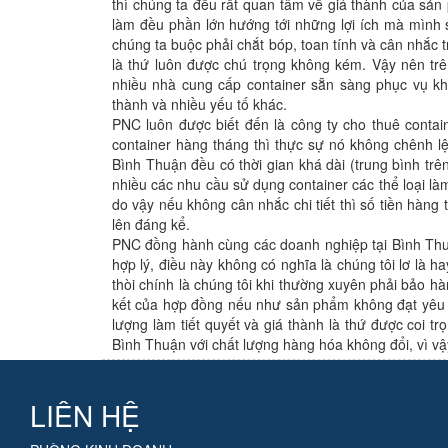
thì chúng ta đều rất quan tâm về giá thành của sản 
làm đều phần lớn hướng tới những lợi ích mà mình 
chúng ta buộc phải chắt bóp, toan tính và cân nhắc 
là thứ luôn được chú trọng không kém. Vậy nên trê
nhiều nhà cung cấp container sẵn sàng phục vụ kh
thành và nhiều yếu tố khác.
PNC luôn được biết đến là công ty cho thuê contain
container hàng tháng thì thực sự nó không chênh lệc
Bình Thuận đều có thời gian khá dài (trung bình trên
nhiều các nhu cầu sử dụng container các thể loại làm
do vậy nếu không cân nhắc chi tiết thì số tiền hàng
lên đáng kể.
PNC đồng hành cùng các doanh nghiệp tại Bình Thuận
hợp lý, điều này không có nghĩa là chúng tôi lơ là 
thòi chính là chúng tôi khi thường xuyên phải bảo h
kết của hợp đồng nếu như sản phẩm không đạt yêu c
lượng làm tiết quyết và giá thành là thứ được coi t
Bình Thuận với chất lượng hàng hóa không đổi, vì v
LIÊN HỆ