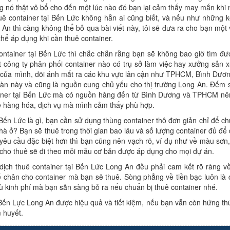
ng nó thật vô bổ cho đến một lúc nào đó bạn lại cảm thấy may mắn khi n
huê container tại Bến Lức không hẳn ai cũng biết, và nếu như những 
 An thì càng không thể bỏ qua bài viết này, tôi sẽ đưa ra cho bạn một 
hể áp dụng khi cần thuê container.
ntainer tại Bến Lức thì chắc chắn rằng bạn sẽ không bao giờ tìm đượ
t công ty phân phối container nào có trụ sở làm việc hay xưởng sản x
i của mình, dõi ánh mắt ra các khu vực lân cận như TPHCM, Bình Dươn
bàn này và cũng là nguồn cung chủ yếu cho thị trường Long An. Đếm s
ainer tại Bến Lức mà có nguồn hàng đến từ Bình Dương và TPHCM nê
ề hàng hóa, dịch vụ mà mình cảm thấy phù hợp.
i Bến Lức là gì, bạn cần sử dụng thùng container thô đơn giản chỉ để c
nhà ở? Bạn sẽ thuê trong thời gian bao lâu và số lượng container đủ để
êu cầu đặc biệt hơn thì bạn cũng nên vạch rõ, ví dụ như về màu sơn, v
er cho thuê sẽ đi theo mỗi mẫu cơ bản được áp dụng cho mọi dự án.
 dịch thuê container tại Bến Lức Long An đều phải cam kết rõ ràng v
ế chân cho container mà bạn sẽ thuê. Sòng phẳng về tiền bạc luôn là 
rù kinh phí mà bạn sẵn sàng bỏ ra nếu chuẩn bị thuê container nhé.
Bến Lực Long An được hiệu quả và tiết kiệm, nếu bạn vẫn còn hứng thú
 huyết.