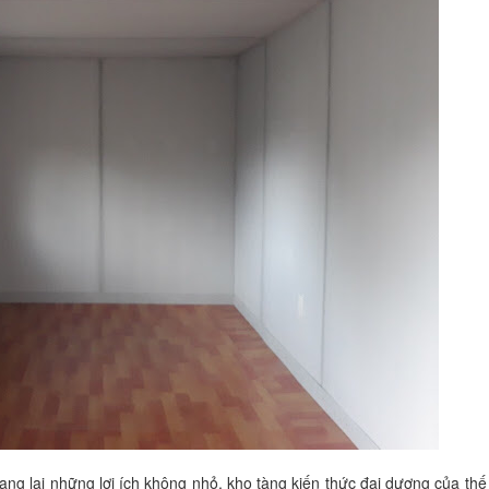
ang lại những lợi ích không nhỏ, kho tàng kiến thức đại dương của thế 