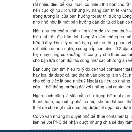
rất nhiều điều để khai thác, có nhiều thứ bạn cho rằ
nên cực kỳ hữu ích. Những kỹ năng cần thiết khi t
trong tương lai của bạn hướng tới sự thị trường Long
nho nhỏ như là một bản hướng dẫn để từ đó bạn có t
Nếu như chỉ chăm chăm tìm kiếm đơn vị cho thuê co
hiện tại trên địa bàn tỉnh Long An vẫn không có mộ
hữu ở đây. Đó là lý do mà bạn phải mở rộng phạm v
rất nhiều doanh nghiệp cung cấp container ở 2 địa 
hiện nay cũng có khoảng 10 công ty cho thuê cont
cho bạn lựa chọn đối tác cũng như các phương án v
Bạn cũng cần tìm hiểu rõ lý do để thuê container tạ
hay loại đã được cải tạo thành văn phòng làm việc, 
cho công việc là bao nhiêu? Ngoài ra nếu có những y
cửa,... bởi thông thường đối với những loại contain
Ngân sách cũng là việc cần chú trọng bởi mọi giao
thanh toán, bạn cũng phải có một khoản đặt cọc, th
thiết để cho một mối quan hệ được tốt đẹp, hãy dự t
Có vô vàn những bí quyết nhỏ để thuê container tại 
liên hệ với PNC để nhận được những chia sẻ đầy tâm