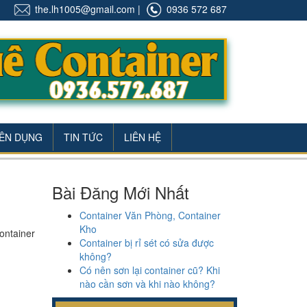
the.lh1005@gmail.com
|
0936 572 687
ÊN DỤNG
TIN TỨC
LIÊN HỆ
Bài Đăng Mới Nhất
Container Văn Phòng, Container
Kho
ontainer
Container bị rỉ sét có sửa được
không?
Có nên sơn lại container cũ? Khi
nào cần sơn và khi nào không?