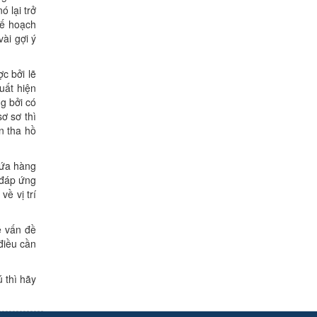
ó lại trở
kế hoạch
vài gợi ý
c bởi lẽ
uất hiện
g bởi có
ơ sơ thì
n tha hồ
hứa hàng
 đáp ứng
ề vị trí
ề vấn đề
điều cần
 thì hãy