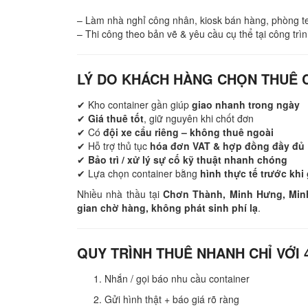
– Làm nhà nghỉ công nhân, kiosk bán hàng, phòng te
– Thi công theo bản vẽ & yêu cầu cụ thể tại công trì
LÝ DO KHÁCH HÀNG CHỌN THUÊ 
✔ Kho container gần giúp
giao nhanh trong ngày
✔
Giá thuê tốt
, giữ nguyên khi chốt đơn
✔ Có
đội xe cẩu riêng – không thuê ngoài
✔ Hỗ trợ thủ tục
hóa đơn VAT & hợp đồng đầy đủ
✔
Bảo trì / xử lý sự cố kỹ thuật nhanh chóng
✔ Lựa chọn container bằng
hình thực tế trước khi
Nhiều nhà thầu tại
Chơn Thành, Minh Hưng, Min
gian chờ hàng, không phát sinh phí lạ
.
QUY TRÌNH THUÊ NHANH CHỈ VỚI
Nhắn / gọi báo nhu cầu container
Gửi hình thật + báo giá rõ ràng