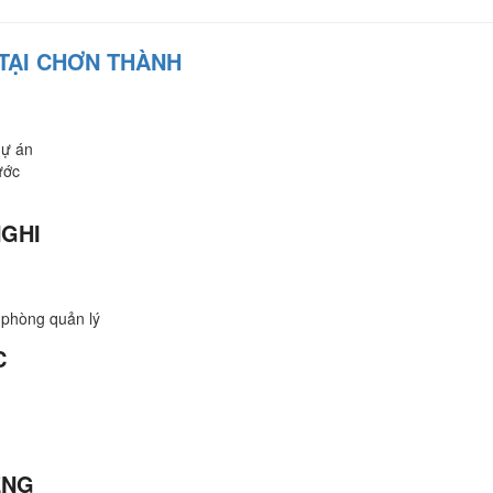
TẠI CHƠN THÀNH
dự án
ước
NGHI
 phòng quản lý
C
ÊNG