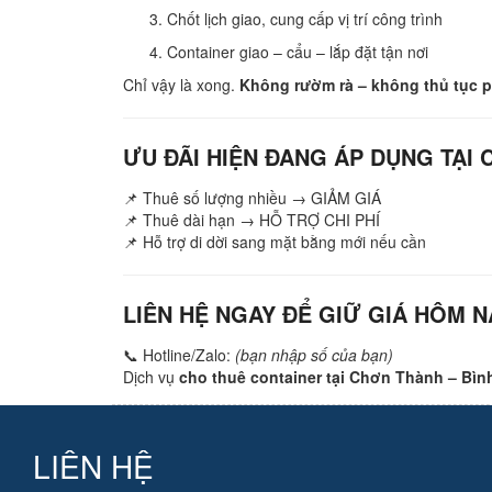
Chốt lịch giao, cung cấp vị trí công trình
Container giao – cẩu – lắp đặt tận nơi
Chỉ vậy là xong.
Không rườm rà – không thủ tục p
ƯU ĐÃI HIỆN ĐANG ÁP DỤNG TẠI
📌 Thuê số lượng nhiều → GIẢM GIÁ
📌 Thuê dài hạn → HỖ TRỢ CHI PHÍ
📌 Hỗ trợ di dời sang mặt bằng mới nếu cần
LIÊN HỆ NGAY ĐỂ GIỮ GIÁ HÔM N
📞 Hotline/Zalo:
(bạn nhập số của bạn)
Dịch vụ
cho thuê container tại Chơn Thành – Bì
LIÊN HỆ