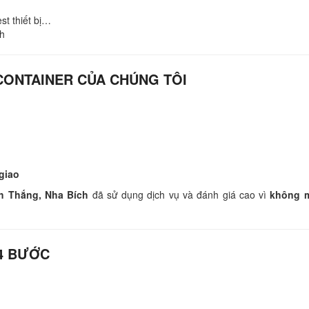
st thiết bị…
nh
CONTAINER CỦA CHÚNG TÔI
 giao
h Thắng, Nha Bích
đã sử dụng dịch vụ và đánh giá cao vì
không m
 4 BƯỚC