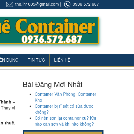
the.lh1005@gmail.com
|
0936 572 687
ÊN DỤNG
TIN TỨC
LIÊN HỆ
Bài Đăng Mới Nhất
Container Văn Phòng, Container
Kho
Thành –
Container bị rỉ sét có sửa được
 Thay vì
không?
Có nên sơn lại container cũ? Khi
an thuê
.
nào cần sơn và khi nào không?