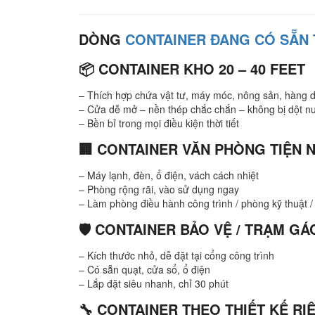
DÒNG
CONTAINER ĐANG CÓ SẴN 
📦
CONTAINER KHO 20 – 40 FEET
– Thích hợp chứa vật tư, máy móc, nông sản, hàng 
– Cửa dễ mở – nền thép chắc chắn – không bị dột n
– Bền bỉ trong mọi điều kiện thời tiết
🏢
CONTAINER VĂN PHÒNG TIỆN 
– Máy lạnh, đèn, ổ điện, vách cách nhiệt
– Phòng rộng rãi, vào sử dụng ngay
– Làm phòng điều hành công trình / phòng kỹ thuật /
🛡
CONTAINER BẢO VỆ / TRẠM GÁ
– Kích thước nhỏ, dễ đặt tại cổng công trình
– Có sẵn quạt, cửa sổ, ổ điện
– Lắp đặt siêu nhanh, chỉ 30 phút
🔧
CONTAINER THEO THIẾT KẾ RI