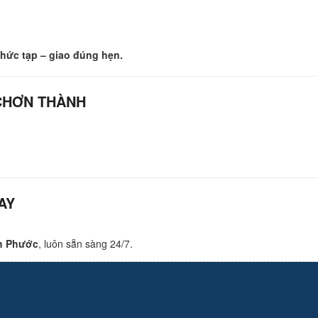
hức tạp – giao đúng hẹn.
 CHƠN THÀNH
AY
nh Phước
, luôn sẵn sàng 24/7.