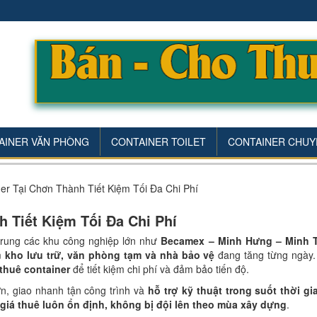
AINER VĂN PHÒNG
CONTAINER TOILET
CONTAINER CHUY
er Tại Chơn Thành Tiết Kiệm Tối Đa Chi Phí
 Tiết Kiệm Tối Đa Chi Phí
 trung các khu công nghiệp lớn như
Becamex – Minh Hưng – Minh 
àm
kho lưu trữ, văn phòng tạm và nhà bảo vệ
đang tăng từng ngày.
thuê container
để tiết kiệm chi phí và đảm bảo tiến độ.
ớn, giao nhanh tận công trình và
hỗ trợ kỹ thuật trong suốt thời gi
giá thuê luôn ổn định, không bị đội lên theo mùa xây dựng
.