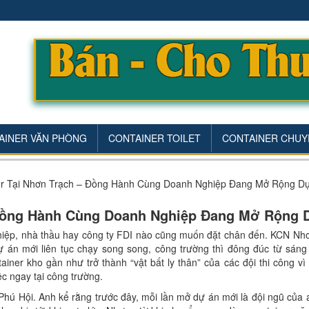
AINER VĂN PHÒNG
CONTAINER TOILET
CONTAINER CHUY
er Tại Nhơn Trạch – Đồng Hành Cùng Doanh Nghiệp Đang Mở Rộng D
 Đồng Hành Cùng Doanh Nghiệp Đang Mở Rộng 
hiệp, nhà thầu hay công ty FDI nào cũng muốn đặt chân đến. KCN Nh
ự án mới liên tục chạy song song, công trường thì đông đúc từ sáng 
iner kho gần như trở thành “vật bất ly thân” của các đội thi công vì t
c ngay tại công trường.
Phú Hội. Anh kể rằng trước đây, mỗi lần mở dự án mới là đội ngũ của 