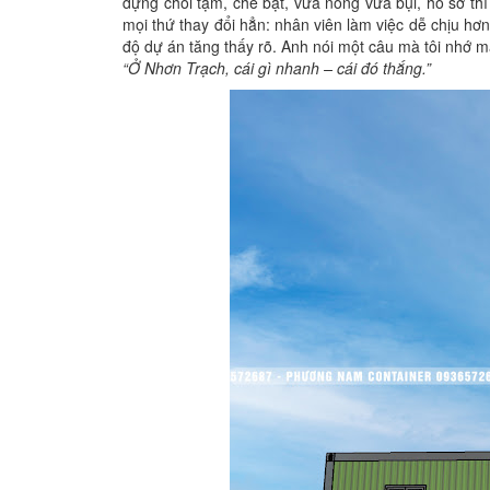
dựng chòi tạm, che bạt, vừa nóng vừa bụi, hồ sơ th
mọi thứ thay đổi hẳn: nhân viên làm việc dễ chịu hơn
độ dự án tăng thấy rõ. Anh nói một câu mà tôi nhớ m
“Ở Nhơn Trạch, cái gì nhanh – cái đó thắng.”