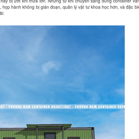
ì hay bị ướt khi mưa lớn. Nhưng từ khi chuyển sang dùng container vă
, họp hành không bị gián đoạn, quản lý vật tư khoa học hơn, và đặc biệ
ãi: