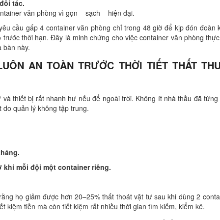
đối tác.
ntainer văn phòng vì gọn – sạch – hiện đại.
êu cầu gấp 4 container văn phòng chỉ trong 48 giờ để kịp đón đoàn k
trước thời hạn. Đây là minh chứng cho việc container văn phòng thực
a bàn này.
 LUÔN AN TOÀN TRƯỚC THỜI TIẾT THẤT T
à thiết bị rất nhanh hư nếu để ngoài trời. Không ít nhà thầu đã từng t
ất do quản lý không tập trung.
tháng.
 khí mỗi đội một container riêng.
 rằng họ giảm được hơn 20–25% thất thoát vật tư sau khi dùng 2 conta
ết kiệm tiền mà còn tiết kiệm rất nhiều thời gian tìm kiếm, kiểm kê.