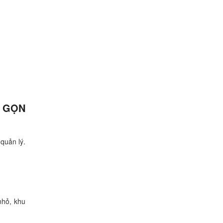
 GỌN
quản lý.
nhỏ, khu