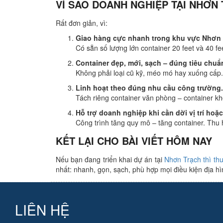
VÌ SAO DOANH NGHIỆP TẠI NHƠ
Rất đơn giản, vì:
Giao hàng cực nhanh trong khu vực Nhơn 
Có sẵn số lượng lớn container 20 feet và 40 fee
Container đẹp, mới, sạch – đúng tiêu chu
Không phải loại cũ kỹ, méo mó hay xuống cấp.
Linh hoạt theo đúng nhu cầu công trường.
Tách riêng container văn phòng – container kh
Hỗ trợ doanh nghiệp khi cần dời vị trí hoặ
Công trình tăng quy mô – tăng container. Thu 
KẾT LẠI CHO BÀI VIẾT HÔM NAY
Nếu bạn đang triển khai dự án tại
Nhơn Trạch thì th
nhất: nhanh, gọn, sạch, phù hợp mọi điều kiện địa hình
LIÊN HỆ