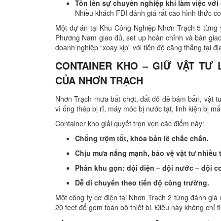
Tôn lên sự chuyên nghiệp khi làm việc với 
Nhiều khách FDI đánh giá rất cao hình thức co
Một dự án tại Khu Công Nghiệp Nhơn Trạch 5 từng y
Phương Nam giao đủ, set up hoàn chỉnh và bàn giao 
doanh nghiệp “xoay kịp” với tiến độ căng thẳng tại đị
CONTAINER KHO – GIỮ VẬT TƯ
CỦA NHƠN TRẠCH
Nhơn Trạch mưa bất chợt, đất đỏ dễ bám bẩn, vật tư v
vì ống thép bị rỉ, máy móc bị nước tạt, linh kiện bị m
Container kho giải quyết trọn vẹn các điểm này:
Chống trộm tốt, khóa bản lề chắc chắn.
Chịu mưa nắng mạnh, bảo vệ vật tư nhiều 
Phân khu gọn: đội điện – đội nước – đội cơ
Dễ di chuyển theo tiến độ công trường.
Một công ty cơ điện tại Nhơn Trạch 2 từng đánh giá
20 feet để gom toàn bộ thiết bị. Điều này không chỉ ti