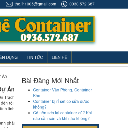
the.lh1005@gmail.com
|
0936 572 687
ÊN DỤNG
TIN TỨC
LIÊN HỆ
ự Án
Bài Đăng Mới Nhất
Dự Án
Container Văn Phòng, Container
Kho
ơn Trạch
Container bị rỉ sét có sửa được
đến tối.
không?
ính linh
Có nên sơn lại container cũ? Khi
nào cần sơn và khi nào không?
anh phải