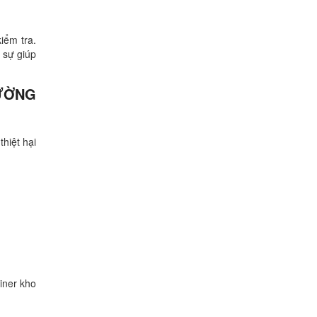
iểm tra.
 sự giúp
HƯỜNG
hiệt hại
iner kho